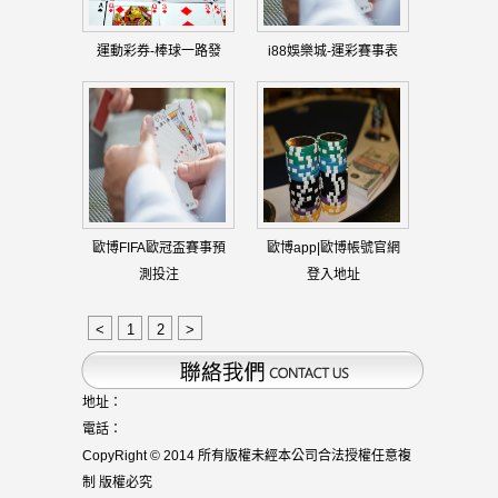
運動彩券-棒球一路發
i88娛樂城-運彩賽事表
歐博FIFA歐冠盃賽事預
歐博app|歐博帳號官網
測投注
登入地址
<
1
2
>
地址：
電話：
CopyRight © 2014 所有版權未經本公司合法授權任意複
制 版權必究