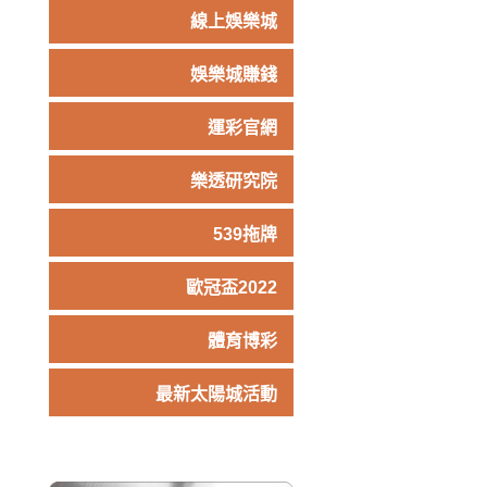
線上娛樂城
娛樂城賺錢
運彩官網
樂透研究院
539拖牌
歐冠盃2022
體育博彩
最新太陽城活動