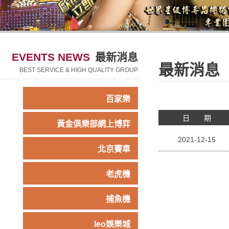
EVENTS NEWS
最新消息
最新消息
BEST SERVICE & HIGH QUALITY GROUP
百家樂
日 期
黃金俱樂部網上博弈
2021-12-15
北京賽車
老虎機
捕魚機
leo娛樂城