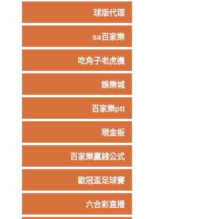
球版代理
sa百家樂
吃角子老虎機
娛樂城
百家樂ptt
現金板
百家樂贏錢公式
歐冠盃足球賽
六合彩直播