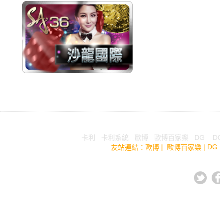
Tel: Fax:
卡利
|
卡利系統
|
歐博
|
歐博百家樂
|
DG
|
D
|
|
DG
友站連結：
歐博
歐博百家樂
優質代
CopyRight © 2014