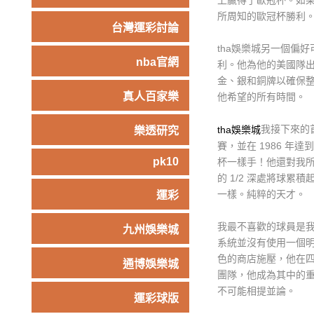
上贏得了歐冠杯。如果
所周知的歐冠杯勝利
台灣運彩討論
tha娛樂城另一個偏好
nba官網
利。他為他的美國隊出
金、銀和銅牌以確保
真人百家樂
他希望的所有時間。
我接下來的
tha娛樂城
樂透研究
賽，並在 1986 
pk10
杯一樣手！他還對我
的 1/2 深處將球
一樣。純粹的天才。
運彩
我最不喜歡的球員是
九州娛樂城
系統並沒有使用一個明顯的
色的商店施壓，他在四屆
通博娛樂城
團隊，他成為其中的
不可能相提並論。
運彩球版