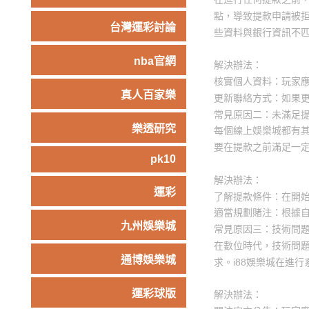
點，導致提款申請被拒
台灣運彩討論
些資料與銀行資訊不
nba官網
解決辦法：
核實個人資料：玩家
真人百家樂
更新聯絡方式：如果
常見原因二：未滿足
樂透研究
每個線上娛樂城都有其
要在提款之前滿足一
pk10
解決辦法：
運彩
了解提款條件：在開
適當規劃賭注：根據
九州娛樂城
常見原因三：技術問
在數位時代，技術問
通博娛樂城
求。i88娛樂城在進
運彩球版
解決辦法：