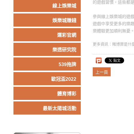
的遊戲習慣，這些都
線上娛樂城
參與線上娛樂城的遊
娛樂城賺錢
遊戲中享受更多的樂趣
樂體驗更加順利無憂
運彩官網
更多資訊：
賭博罪是什
樂透研究院
539拖牌
上一頁
歐冠盃2022
體育博彩
最新太陽城活動