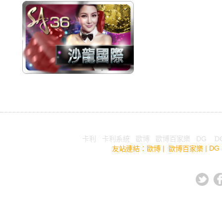
Tel: Fax:
卡利
|
卡利系統
|
歐博
|
歐博百家樂
|
DG
|
D
|
|
DG
友站連結：
歐博
歐博百家樂
優質代
CopyRight © 2014
太陽城超值托售五分鐘、會員紅利加碼送