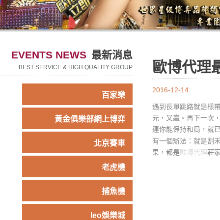
EVENTS NEWS
最新消息
歐博代理
BEST SERVICE & HIGH QUALITY GROUP
2016-12-14
百家樂
遇到長單跳路就是樣
元，又贏。再下一次
黃金俱樂部網上博弈
連你能保持和局，就
有一個辦法：就是割
北京賽車
果，都是
歐博代理
莊
老虎機
捕魚機
leo娛樂城