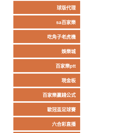
球版代理
sa百家樂
吃角子老虎機
娛樂城
百家樂ptt
現金板
百家樂贏錢公式
歐冠盃足球賽
六合彩直播