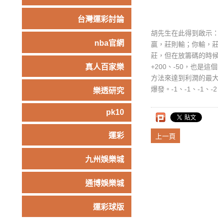
台灣運彩討論
胡先生在此得到啟示
nba官網
贏，莊則輸；你輸，
莊，但在放籌碼的時
+200、-50，也是這
真人百家樂
方法來達到利潤的最
爆發。-1、-1、-1
樂透研究
pk10
運彩
上一頁
九州娛樂城
通博娛樂城
運彩球版