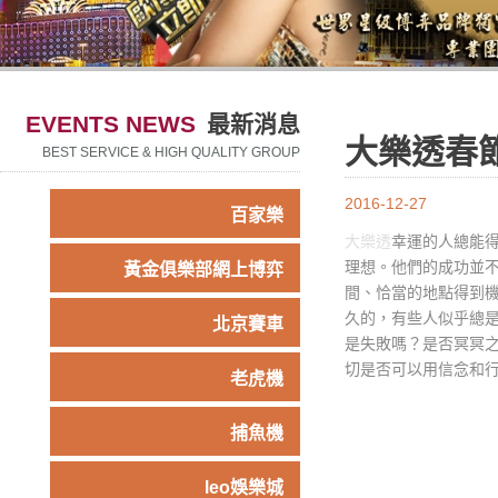
EVENTS NEWS
最新消息
大樂透春節
BEST SERVICE & HIGH QUALITY GROUP
2016-12-27
百家樂
大樂透
幸運的人總能
理想。他們的成功並
黃金俱樂部網上博弈
間、恰當的地點得到
久的，有些人似乎總
北京賽車
是失敗嗎？是否冥冥
切是否可以用信念和
老虎機
捕魚機
leo娛樂城