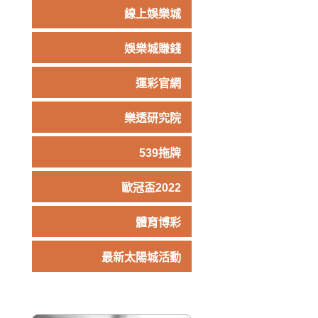
線上娛樂城
娛樂城賺錢
運彩官網
樂透研究院
539拖牌
歐冠盃2022
體育博彩
最新太陽城活動