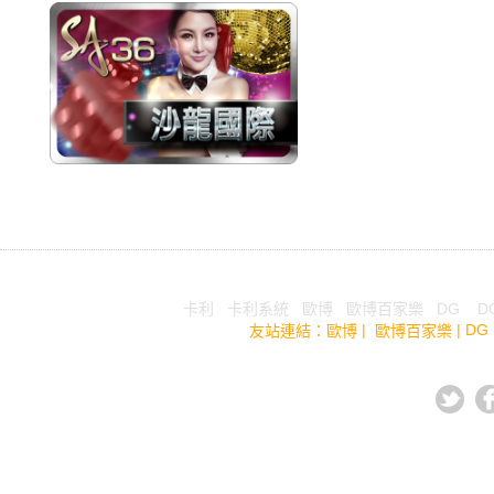
Tel: Fax:
卡利
|
卡利系統
|
歐博
|
歐博百家樂
|
DG
|
D
|
|
DG
友站連結：
歐博
歐博百家樂
優質代
CopyRight © 2014