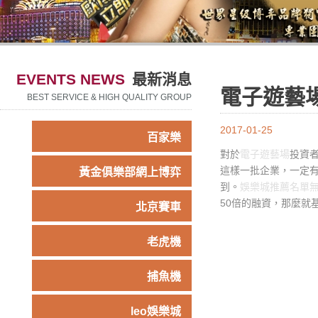
EVENTS NEWS
最新消息
電子遊藝
BEST SERVICE & HIGH QUALITY GROUP
2017-01-25
百家樂
​對於
電子遊藝場
投資
這樣一批企業，一定
黃金俱樂部網上博弈
到。
娛樂城推薦名單
50倍的融資，那麼就
北京賽車
老虎機
捕魚機
leo娛樂城