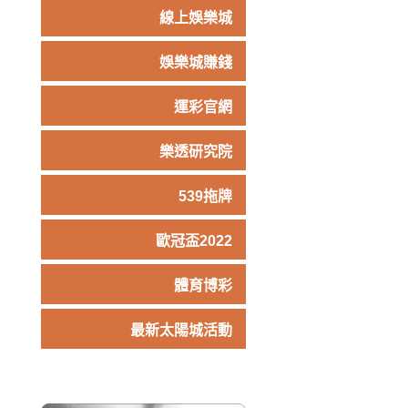
線上娛樂城
娛樂城賺錢
運彩官網
樂透研究院
539拖牌
歐冠盃2022
體育博彩
最新太陽城活動