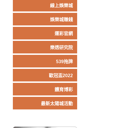
線上娛樂城
娛樂城賺錢
運彩官網
樂透研究院
539拖牌
歐冠盃2022
體育博彩
最新太陽城活動