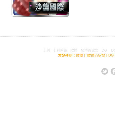
Tel: Fax:
卡利
|
卡利系統
|
歐博
|
歐博百家樂
|
DG
|
D
|
|
DG
友站連結：
歐博
歐博百家樂
優質代
CopyRight © 2014