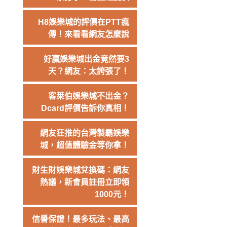
H8娛樂城的評價在PTT瘋
傳！來看看網友怎麼說
好贏娛樂城出金竟然要3
天？網友：太誇張了！
客萊伯娛樂城不出金？
Dcard評價告訴你真相！
網友狂推的台灣製霸娛樂
城，超值體驗金等你拿！
財生財娛樂城兌換碼：網友
熱議，新會員註冊立即領
1000元！
信譽保證！最多玩法、最高