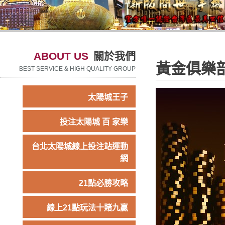
ABOUT US
關於我們
黃金俱樂部
BEST SERVICE & HIGH QUALITY GROUP
太陽城王子
投注太陽城 百 家樂
台北太陽城線上投注站運動
網
21點必勝攻略
線上21點玩法十賭九贏