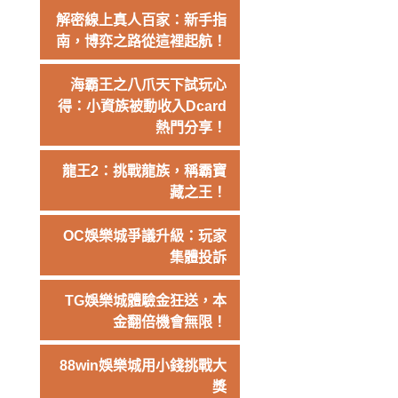
解密線上真人百家：新手指
南，博弈之路從這裡起航！
海霸王之八爪天下試玩心
得：小資族被動收入Dcard
熱門分享！
龍王2：挑戰龍族，稱霸寶
藏之王！
OC娛樂城爭議升級：玩家
集體投訴
TG娛樂城體驗金狂送，本
金翻倍機會無限！
88win娛樂城用小錢挑戰大
獎