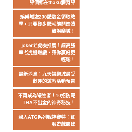
評價都在thaku體育評
娛樂城送200體驗金領取教
學，只要幾步驟就能開始體
驗娛樂城！
joker老虎機推薦！超高勝
率老虎機遊戲，讓你贏錢更
輕鬆！
最新消息：九天娛樂城最受
歡迎的遊戲活動預告
不再成為犧牲者！10招防範
THA不出金的神奇秘技！
深入ATG系列戰神賽特：征
服遊戲巔峰