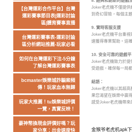
8.
經典和創新的遊戲
Joker老虎機不僅
【台灣運彩合作平台】台灣
到奇幻冒險，每個主
運彩賽事節目表|運彩討論
區|體育賽事直播
9.
實時客服支援
Joker老虎機平台
台灣運彩賽事表-運彩討論
速獲得專業幫助。這
區分析網站推薦-玩家必看
10.
安全可靠的遊戲平
如何在台灣運彩下注-5分鐘
Joker老虎機致力
了解台灣運彩賽事表
受遊戲，確保每一局
bcmaster娛樂城詐騙案頻
結語：
傳！玩家血本無歸
Joker老虎機以其
果您渴望在娛樂中贏得
玩家大推薦！tu娛樂城評價
感受Joker老虎機
一覽，真實反映！
豪神幣換現金評價好嗎？玩
金猴爷老虎机apk
家分享：出金速度快