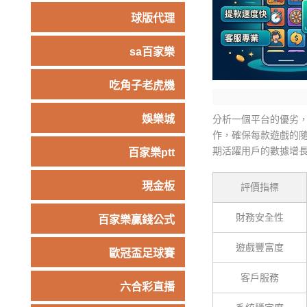
球版代理
sa百家樂
吃角子老虎機
娛樂城
分析一個平台的優劣，
作，確保每款遊戲的隨
期活躍用戶的數據增
百家樂ptt
現金板
評價指標
財務安全性
百家樂贏錢公式
遊戲豐富度
歐冠盃足球賽
客戶服務
六合彩直播