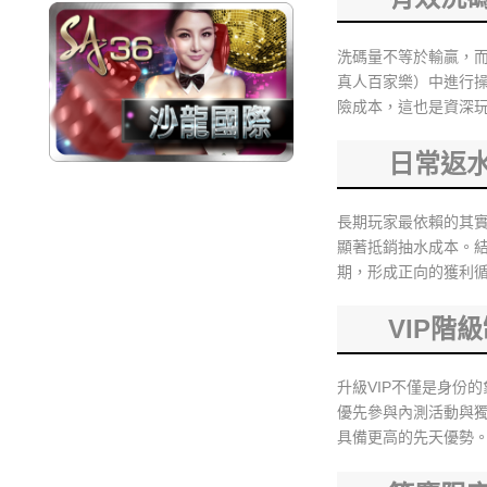
洗碼量不等於輸贏，
真人百家樂）中進行
險成本，這也是資深玩
日常返
長期玩家最依賴的其
顯著抵銷抽水成本。
期，形成正向的獲利
VIP階
升級VIP不僅是身份
優先參與內測活動與
具備更高的先天優勢