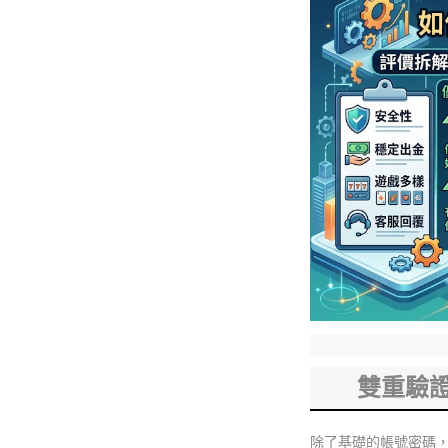
雙重驗
除了基礎的帳號密碼，