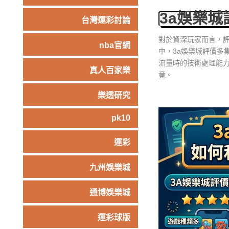
3a娛樂
台灣運彩討論
對於資深玩家而言，
nba官網
中，3a娛樂城評價多
流量時的技術處理能
真人百家樂
竟。
樂透研究
pk10
運彩
九州娛樂城
通博娛樂城
運彩球版