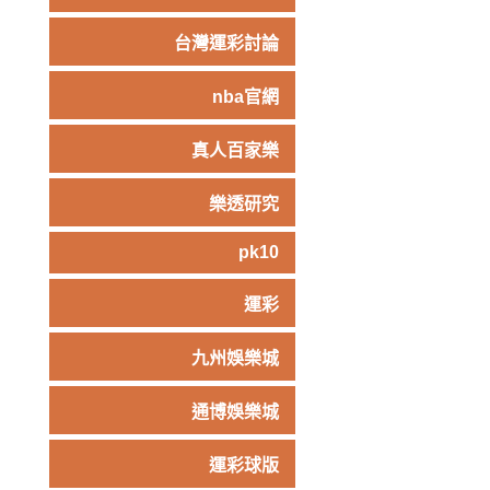
台灣運彩討論
nba官網
真人百家樂
樂透研究
pk10
運彩
九州娛樂城
通博娛樂城
運彩球版