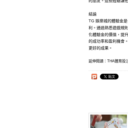
的朋友。這些經驗讓
結論
TG 娛樂城的體驗金
利。通過熟悉遊戲規
化體驗金的價值，提
的成功率和盈利機會。
更好的成果。
延伸閱讀：
THA體育