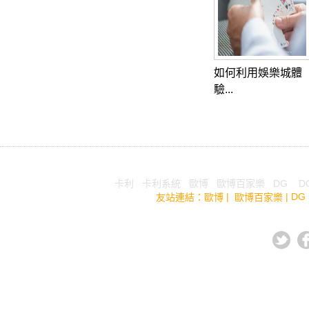
如何利用娛樂城體
驗...
Tel: Fax:
卡利
|
卡利系統
|
歐博
|
歐博百家樂
|
DG
|
D
|
|
DG
友站連結：
歐博
歐博百家樂
優質代
CopyRight © 2014