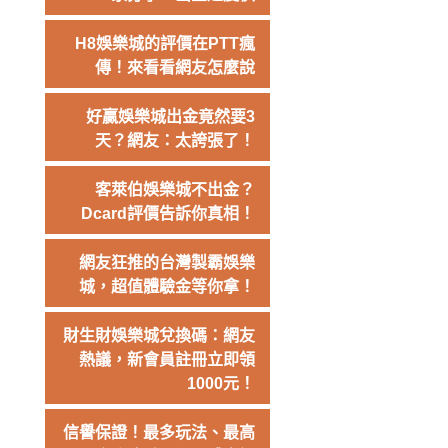
H8娛樂城的評價在PTT瘋
傳！來看看網友怎麼說
好贏娛樂城出金竟然要3
天？網友：太誇張了！
客萊伯娛樂城不出金？
Dcard評價告訴你真相！
網友狂推的台灣製霸娛樂
城，超值體驗金等你拿！
財生財娛樂城兌換碼：網友
熱議，新會員註冊立即領
1000元！
信譽保證！最多玩法、最高