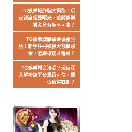
TG娛樂城詐騙大揭秘！玩
家親身經歷曝光，這間娛樂
城究竟有多不可信？
TG娛樂城體驗金優惠分
析！新手註冊獲得大額體驗
金，怎麼樣玩才賺錢？
TG娛樂城合法嗎？玩家深
入解析該平台是否可信，是
否值得註冊？