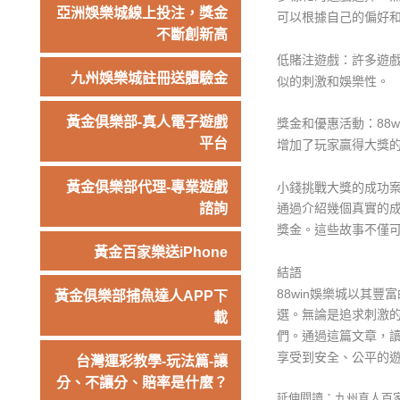
亞洲娛樂城線上投注，獎金
可以根據自己的偏好
不斷創新高
低賭注遊戲：許多遊
九州娛樂城註冊送體驗金
似的刺激和娛樂性。
黃金俱樂部-‎真人電子遊戲
獎金和優惠活動：88
平台
增加了玩家贏得大獎
黃金俱樂部代理-專業遊戲
小錢挑戰大獎的成功
通過介紹幾個真實的成
諮詢
獎金。這些故事不僅可
黃金百家樂送iPhone
結語
88win娛樂城以其
黃金俱樂部捕魚達人APP下
選。無論是追求刺激
載
們。通過這篇文章，讀
享受到安全、公平的
台灣運彩教學-玩法篇-讓
分、不讓分、賠率是什麼？
延伸閱讀：
九州真人百