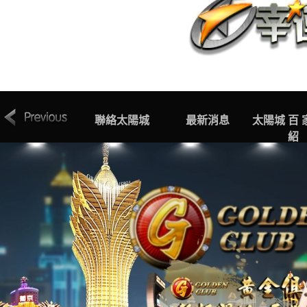
索取專線
聯絡太陽城
最新消息
太陽城 百 
紹