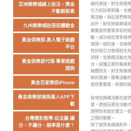
總的來說，財生財娛
亞洲娛樂城線上投注，獎金
引力的註冊契機，也
不斷創新高
樂活動，為玩家們帶
此外，財生財娛樂城
九州娛樂城註冊送體驗金
需要提供豐富多彩的
動，成功地在眾多競
黃金俱樂部-‎真人電子遊戲
值得一提的是，兌換
平台
性的吸引力使得財生
同時，兌換碼活動也
黃金俱樂部代理-專業遊戲
台。這種正面形象將
諮詢
總體而言，財生財娛
新的風潮。隨著活動
黃金百家樂送iPhone
提供更豐富、刺激的
黃金俱樂部捕魚達人APP下
這項兌換碼活動也提
載
望。透過玩家在活動
透明性有助於建立一
之間的聯繫。
台灣運彩教學-玩法篇-讓
除了提供金錢福利外
分、不讓分、賠率是什麼？