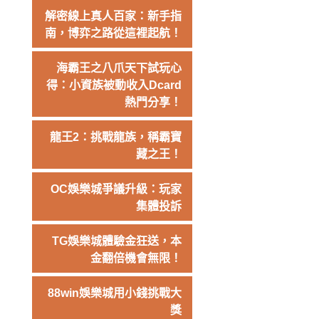
解密線上真人百家：新手指
南，博弈之路從這裡起航！
海霸王之八爪天下試玩心
得：小資族被動收入Dcard
熱門分享！
龍王2：挑戰龍族，稱霸寶
藏之王！
OC娛樂城爭議升級：玩家
集體投訴
TG娛樂城體驗金狂送，本
金翻倍機會無限！
88win娛樂城用小錢挑戰大
獎