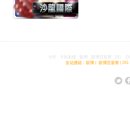
Tel: Fax:
卡利
|
卡利系統
|
歐博
|
歐博百家樂
|
DG
|
D
|
|
DG
友站連結：
歐博
歐博百家樂
優質代
CopyRight © 2014